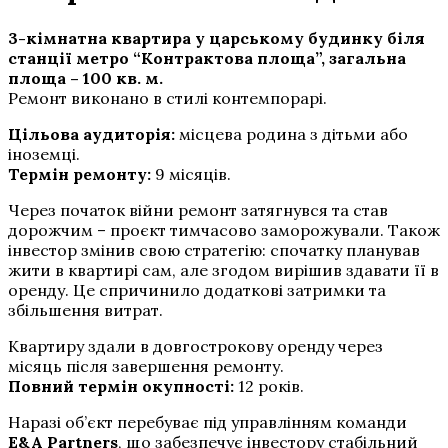
3-кімнатна квартира у царському будинку біля
станції метро “Контрактова площа”, загальна
площа – 100 кв. м.
Ремонт виконано в стилі контемпорарі.
Цільова аудиторія:
місцева родина з дітьми або
іноземці.
Термін ремонту:
9 місяців.
Через початок війни ремонт затягнувся та став
дорожчим – проєкт тимчасово заморожували. Також
інвестор змінив свою стратегію: спочатку планував
жити в квартирі сам, але згодом вирішив здавати її в
оренду. Це спричинило додаткові затримки та
збільшення витрат.
Квартиру здали в довгострокову оренду через
місяць після завершення ремонту.
Повний термін окупності:
12 років.
Наразі об’єкт перебуває під управлінням команди
E&A Partners
, що забезпечує інвестору стабільний