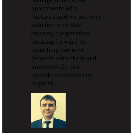
apartments E&A
Partners and we are very
satisfied with this
ongoing cooperation.
Looking forward to
launching our next
projects with them and
unreservedly can
provide references on
request.