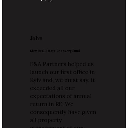
John
Kiev Real Estate Recovery Fund
E&A Partners helped us
launch our first office in
Kyiv and, we must say, it
exceeded all our
expectations of annual
return in RE. We
consequently have given
all property
management of our