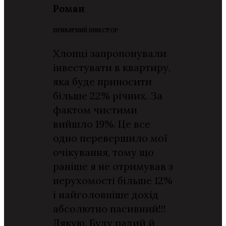
Роман
ПРИВАТНИЙ ІНВЕСТОР
Хлопці запропонували
інвестувати в квартиру,
яка буде приносити
більше 22% річних. За
фактом чистими
вийшло 19%. Це все
одно перевершило мої
очікування, тому що
раніше я не отримував з
нерухомості більше 12%
і найголовніше дохід
абсолютно пасивний!!!
Дякую. Буду радий й