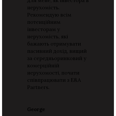
для мене, як інвестора в
нерухомість.
Рекомендую всім
потенційним
інвесторам у
нерухомість, які
бажають отримувати
пасивний дохід, вищий
за середньоринковий у
комерційній
нерухомості, почати
співпрацювати з E&A
Partners.
George