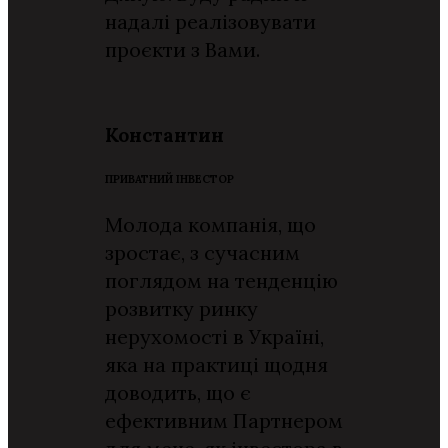
надалі реалізовувати
проєкти з Вами.
Константин
ПРИВАТНИЙ ІНВЕСТОР
Молода компанія, що
зростає, з сучасним
поглядом на тенденцію
розвитку ринку
нерухомості в Україні,
яка на практиці щодня
доводить, що є
ефективним Партнером