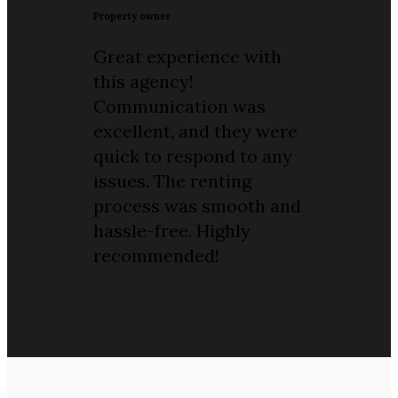
Property owner
Great experience with
this agency!
Communication was
excellent, and they were
quick to respond to any
issues. The renting
process was smooth and
hassle-free. Highly
recommended!